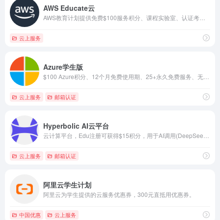
AWS Educate云
AWS教育计划提供免费$100服务积分、课程实验室、认证考试折扣、云计算学习资源
云上服务
Azure学生版
$100 Azure积分、12个月免费使用期、25+永久免费服务、无需信用卡即可开始
云上服务
邮箱认证
Hyperbolic AI云平台
云计算平台，Edu注册可获得$15积分，用于AI调用(DeepSeek R1)和GPU租用
云上服务
邮箱认证
阿里云学生计划
阿里云为学生提供的云服务优惠券，300元直抵用优惠券。
中国优惠
云上服务